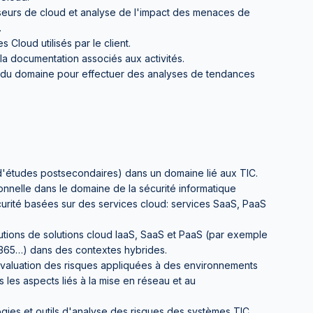
sseurs de cloud et analyse de l'impact des menaces de
.
 Cloud utilisés par le client.
la documentation associés aux activités.
s du domaine pour effectuer des analyses de tendances
 d'études postsecondaires) dans un domaine lié aux TIC.
nnelle dans le domaine de la sécurité informatique
urité basées sur des services cloud: services SaaS, PaaS
utions de solutions cloud IaaS, SaaS et PaaS (par exemple
365…) dans des contextes hybrides.
aluation des risques appliquées à des environnements
 les aspects liés à la mise en réseau et au
es et outils d'analyse des risques des systèmes TIC