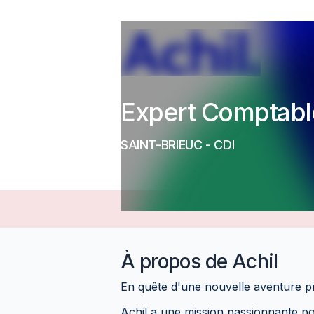
Expert Comptabl
SAINT-BRIEUC
-
CDI
À propos de
Achil
En quête d'une nouvelle aventure pr
Achil a une mission passionnante p