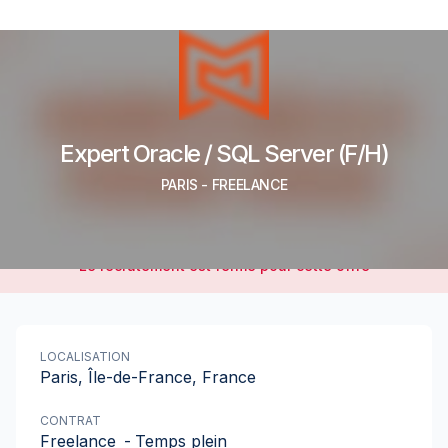
Expert Oracle / SQL Server (F/H)
PARIS
-
FREELANCE
Le recrutement est fermé pour cette offre
LOCALISATION
Paris, Île-de-France, France
CONTRAT
Freelance
-
Temps plein