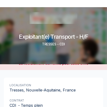
Exploitant(e) Transport - H/F
TRESSES
-
CDI
Le recrutement est fermé pour cette offre
LOCALISATION
Tresses, Nouvelle-Aquitaine, France
CONTRAT
CDI
-
Temps plein