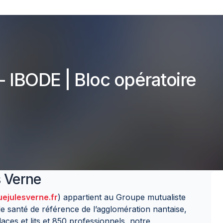
 - IBODE | Bloc opératoire
s Verne
uejulesverne.fr
) appartient au Groupe mutualiste
de santé de référence de l’agglomération nantaise,
aces et lits et 850 professionnels, notre