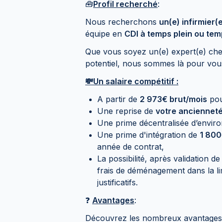
🧰
Profil recherché
:
Nous recherchons
un(e) infirmier(
équipe en
CDI à temps plein ou tem
Que vous soyez un(e) expert(e) chev
potentiel, nous sommes là pour vo
💸Un salaire compétitif :
A partir de
2 973€ brut/mois
pou
Une reprise de
votre anciennet
Une prime décentralisée d’envir
Une prime d'intégration de
1 80
année de contrat,
La possibilité, après validation d
frais de déménagement dans la li
justificatifs.
❓
Avantages
:
Découvrez les nombreux avantages à