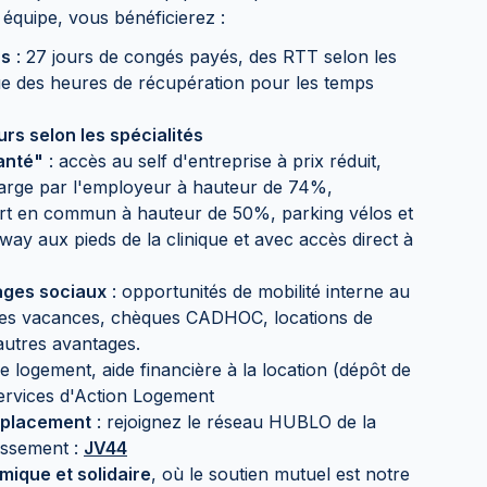
équipe, vous bénéficierez :
ns
: 27 jours de congés payés, des RTT selon les
i que des heures de récupération pour les temps
rs selon les spécialités
anté"
: accès au self d'entreprise à prix réduit,
harge par l'employeur à hauteur de 74%,
port en commun à hauteur de 50%, parking vélos et
mway aux pieds de la clinique et avec accès direct à
tages sociaux
: opportunités de mobilité interne au
es vacances, chèques CADHOC, locations de
’autres avantages.
de logement, aide financière à la location (dépôt de
 services d'Action Logement
mplacement
: rejoignez le réseau HUBLO de la
lissement :
JV44
mique et solidaire
, où le soutien mutuel est notre