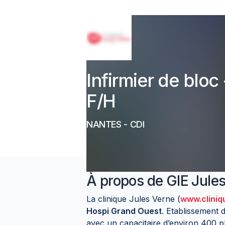
Infirmier de bloc
F/H
NANTES
-
CDI
À propos de
GIE Jule
La clinique Jules Verne (
www.cliniq
Hospi Grand Ouest
. Etablissement 
avec un capacitaire d’environ 400 pl