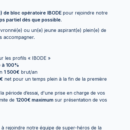
e) de bloc opératoire
IBODE
pour rejoindre notre
ps partiel dès que possible
.
ronné(e) ou un(e) jeune aspirant(e) plein(e) de
us accompagner.
r les profils « IBODE »
é à 100%
on
1 500€
brut/an
0€
net pour un temps plein à la fin de la première
e la période d’essai, d'une prise en charge de vos
mite de
1200€ maximum
sur présentation de vos
 rejoindre notre équipe de super-héros de la