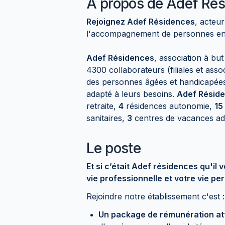
À propos de
Adef Rés
Rejoignez Adef Résidences
, acteur
l'accompagnement de personnes en 
Adef Résidences
, association à bu
4300 collaborateurs (filiales et as
des personnes âgées et handicapées 
adapté à leurs besoins.
Adef Résid
retraite,
4
résidences autonomie,
15
sanitaires,
3
centres de vacances ad
Le poste
Et si c’était Adef résidences qu'il v
vie professionnelle et votre vie pe
Rejoindre notre établissement c'est :
Un package de rémunération at