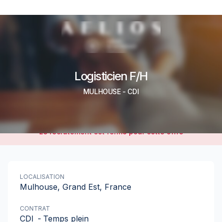
Logisticien F/H
MULHOUSE
-
CDI
Le recrutement est fermé pour cette offre
LOCALISATION
Mulhouse, Grand Est, France
CONTRAT
CDI
-
Temps plein