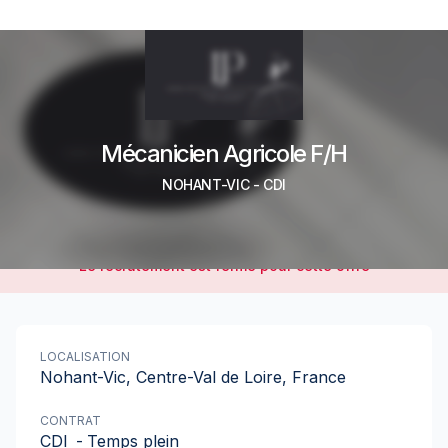
Mécanicien Agricole F/H
NOHANT-VIC
-
CDI
Le recrutement est fermé pour cette offre
LOCALISATION
Nohant-Vic, Centre-Val de Loire, France
CONTRAT
CDI
-
Temps plein