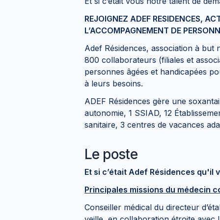
Et si c’était vous notre talent de dem
REJOIGNEZ ADEF RESIDENCES, AC
L’ACCOMPAGNEMENT DE PERSONNE
Adef Résidences, association à but 
800 collaborateurs (filiales et ass
personnes âgées et handicapées pour
à leurs besoins.
ADEF Résidences gère une soxantain
autonomie, 1 SSIAD, 12 Établissemen
sanitaire, 3 centres de vacances ad
Le poste
Et si c’était Adef Résidences qu'il 
Principales missions du médecin c
Conseiller médical du directeur d’é
veille, en collaboration étroite avec 