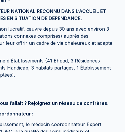
ain ?
TEUR NATIONAL RECONNU DANS L’ACCUEIL ET
S EN SITUATION DE DEPENDANCE,
non lucratif, œuvre depuis 30 ans avec environ 3
ociations connexes comprises) auprès des
 leur offrir un cadre de vie chaleureux et adapté
e d’Établissements (41 Ehpad, 3 Résidences
ts Handicap, 3 habitats partagés, 1 Établissement
aptées).
vous fallait ? Rejoignez un réseau de confrères.
oordonnateur :
tablissement, le médecin coordonnateur Expert
l’IDEC, à la qualité des soins médicaux et