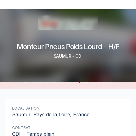
Monteur Pneus Poids Lourd - H/F
SAUMUR
-
CDI
Le recrutement est fermé pour cette offre
LOCALISATION
Saumur, Pays de la Loire, France
CONTRAT
CDI
-
Temps plein