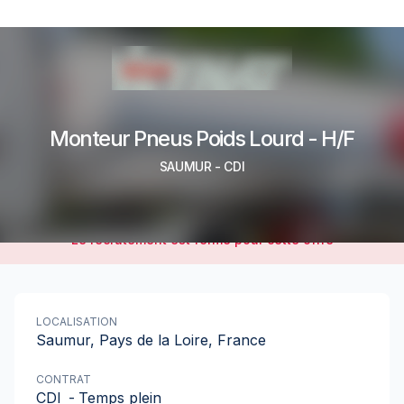
Monteur Pneus Poids Lourd - H/F
SAUMUR
-
CDI
Le recrutement est fermé pour cette offre
LOCALISATION
Saumur, Pays de la Loire, France
CONTRAT
CDI
-
Temps plein