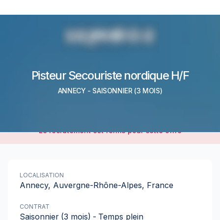
Pisteur Secouriste nordique H/F
ANNECY
-
SAISONNIER
(3 MOIS)
Le recrutement est fermé pour cette offre
LOCALISATION
Annecy, Auvergne-Rhône-Alpes, France
CONTRAT
Saisonnier
(3 mois)
-
Temps plein