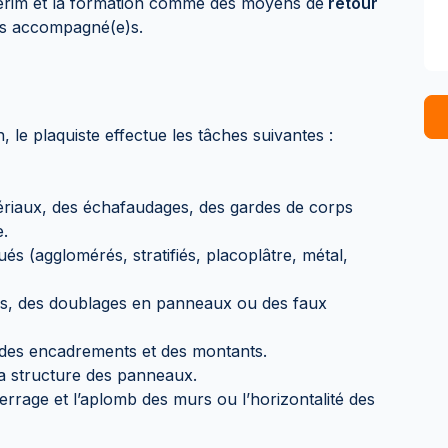
térim et la formation comme des moyens de
retour
e)s accompagné(e)s.
n, le plaquiste effectue les tâches suivantes :
tériaux, des échafaudages, des gardes de corps
e.
s (agglomérés, stratifiés, placoplâtre, métal,
ls, des doublages en panneaux ou des faux
, des encadrements et des montants.
la structure des panneaux.
errage et l’aplomb des murs ou l’horizontalité des