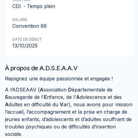
CDI
-
Temps plein
SALAIRE
Convention 66
DATE DE DÉBUT
13/10/2025
À propos de
A.D.S.E.A.A.V
Rejoignez une équipe passionnée et engagée !
A l’ADSEAAV (
A
ssociation
D
épartementale de
S
auvegarde de l'
E
nfance, de l'
A
dolescence et des
A
dultes en difficulté du
V
ar), nous avons pour mission
l’accueil, l’accompagnement et la prise en charge de
jeunes enfants, d’adolescents et d’adultes souffrant de
troubles psychiques ou de difficultés d’insertion
sociale.