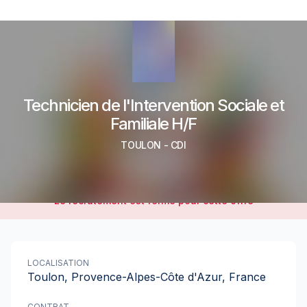
Technicien de l'Intervention Sociale et
Familiale H/F
TOULON
-
CDI
Le recrutement est fermé pour cette offre
LOCALISATION
Toulon, Provence-Alpes-Côte d'Azur, France
CONTRAT