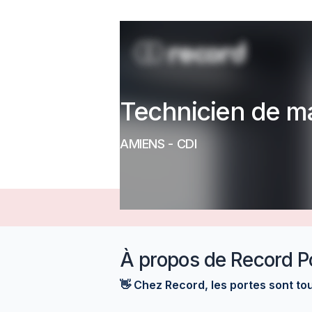
Technicien de m
AMIENS
-
CDI
À propos de
Record P
👋 Chez Record, les portes sont tou