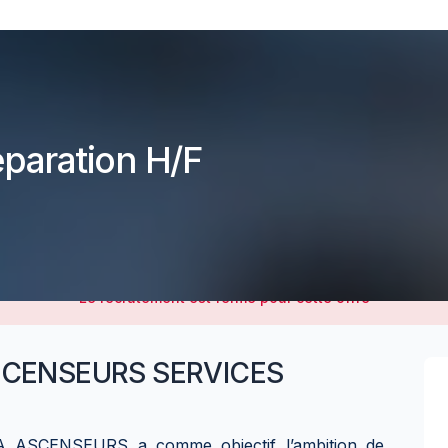
paration H/F
Le recrutement est fermé pour cette offre
CENSEURS SERVICES
CA ASCENSEURS a comme objectif l’ambition de