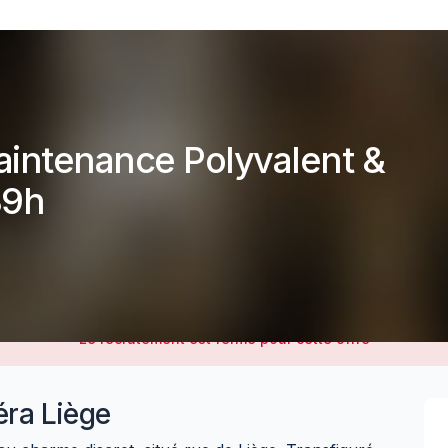
aintenance Polyvalent &
39h
Le recrutement est fermé pour cette offre
éra Liège