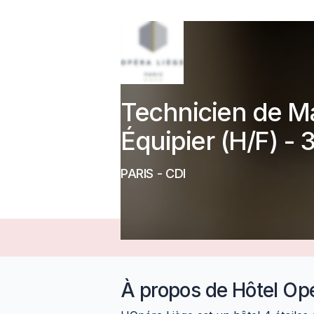
Technicien de M
Équipier (H/F) - 
PARIS
-
CDI
À propos de
Hôtel Op