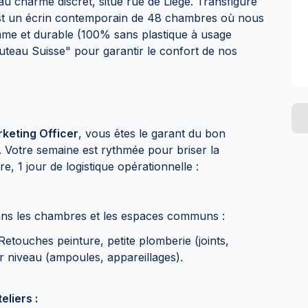
 au charme discret, situé rue de Liège. Transfiguré
est un écrin contemporain de 48 chambres où nous
me et durable (100% sans plastique à usage
teau Suisse" pour garantir le confort de nos
rketing Officer
, vous êtes le garant du bon
. Votre semaine est rythmée pour briser la
, 1 jour de logistique opérationnelle :
ans les chambres et les espaces communs :
etouches peinture, petite plomberie (joints,
er niveau (ampoules, appareillages).
liers :