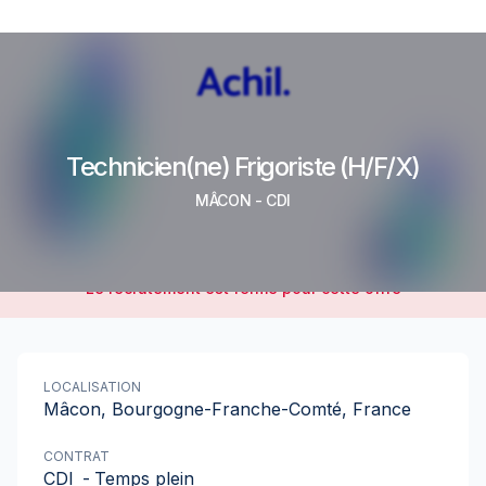
Technicien(ne) Frigoriste (H/F/X)
MÂCON
-
CDI
Le recrutement est fermé pour cette offre
LOCALISATION
Mâcon, Bourgogne-Franche-Comté, France
CONTRAT
CDI
-
Temps plein