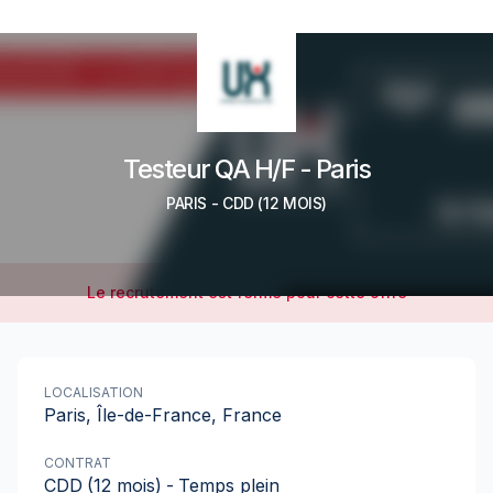
Testeur QA H/F - Paris
PARIS
-
CDD
(12 MOIS)
Le recrutement est fermé pour cette offre
LOCALISATION
Paris, Île-de-France, France
CONTRAT
CDD
(12 mois)
-
Temps plein