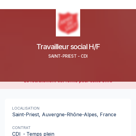
Travailleur social H/F
SAINT-PRIEST
-
CDI
Le recrutement est fermé pour cette offre
LOCALISATION
Saint-Priest, Auvergne-Rhône-Alpes, France
CONTRAT
CDI
-
Temps plein