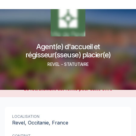
Agent(e) d'accueil et
régisseur(sseuse) placier(e)
REVEL
-
STATUTAIRE
Le recrutement est fermé pour cette offre
LOCALISATION
Revel, Occitanie, France
CONTRAT