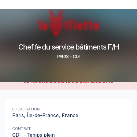
Chef.fe du service bâtiments F/H
PARIS
-
CDI
Le recrutement est fermé pour cette offre
LOCALISATION
Paris, Île-de-France, France
CONTRAT
CDI
-
Temps plein