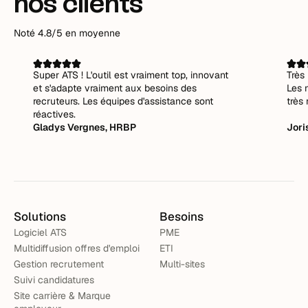
nos clients
Noté 4.8/5 en moyenne
Super ATS ! L'outil est vraiment top, innovant
Très 
et s'adapte vraiment aux besoins des
Les 
recruteurs. Les équipes d'assistance sont
très 
réactives.
Gladys Vergnes, HRBP
Jori
Solutions
Besoins
Logiciel ATS
PME
Multidiffusion offres d'emploi
ETI
Gestion recrutement
Multi-sites
Suivi candidatures
Site carrière & Marque