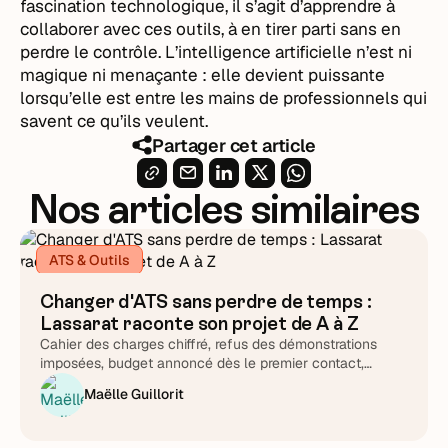
fascination technologique, il s’agit d’apprendre à
collaborer avec ces outils, à en tirer parti sans en
perdre le contrôle. L’intelligence artificielle n’est ni
magique ni menaçante : elle devient puissante
lorsqu’elle est entre les mains de professionnels qui
savent ce qu’ils veulent.
Partager cet article
Nos articles similaires
ATS & Outils
Changer d'ATS sans perdre de temps :
Lassarat raconte son projet de A à Z
Cahier des charges chiffré, refus des démonstrations
imposées, budget annoncé dès le premier contact,
support testé chronomètre en main : Lucie Treussart
Maëlle Guillorit
détaille chaque arbitrage. Une méthode reproductible,
quel que soit l'éditeur que vous choisirez au final.