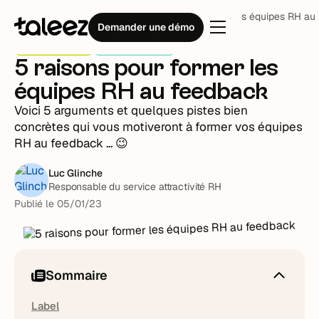
Blog
Stratégie RH
5 raisons pour former les équipes RH au
Demander une démo
Stratégie RH
Plume invitée
5 raisons pour former les
équipes RH au feedback
Voici 5 arguments et quelques pistes bien
concrètes qui vous motiveront à former vos équipes
RH au feedback ... 😉
Luc Glinche
Responsable du service attractivité RH
Publié le
05
/
01
/
23
Sommaire
Label