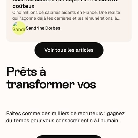
Stratégie RH
coûteux
Cinq millions de salariés aidants en France. Une réalité
qui façonne déjà les carrières et les rémunérations, à
piloter plutôt qu'à subir.
Sandrine Dorbes
Voir tous les articles
Prêts à
transformer vos
recrutements ?
Faites comme des milliers de recruteurs : gagnez
du temps pour vous consacrer enfin à l'humain.