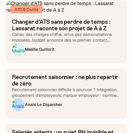
ATS & Outils
Changer d'ATS sans perdre de temps :
Lassarat raconte son projet de A à Z
Cahier des charges chiffré, refus des démonstrations
imposées, budget annoncé dès le premier contact,
support testé chronomètre en main : Lucie Treussart
Maëlle Guillorit
détaille chaque arbitrage. Une méthode reproductible,
quel que soit l'éditeur que vous choisirez au final.
Recrutement saisonnier : ne plus repartir
Attirer et cibler
de zéro
Recrutement saisonnier difficile à pourvoir ? Intégration,
groupement d'employeurs, marque employeur : comment
transformer le cycle en fidélisation durable.
Anaïs Le Digarcher
Salariés aidants : un sujet RH invisible et