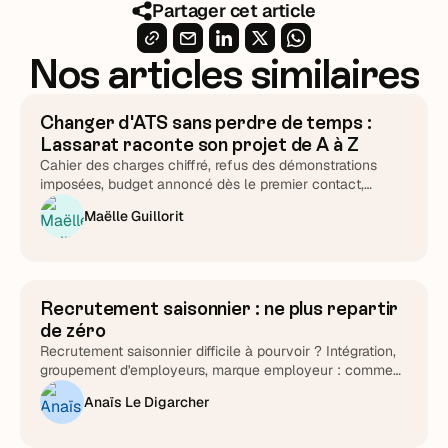
Partager cet article
Nos articles similaires
Changer d'ATS sans perdre de temps :
ATS & Outils
Lassarat raconte son projet de A à Z
Cahier des charges chiffré, refus des démonstrations
imposées, budget annoncé dès le premier contact,
support testé chronomètre en main : Lucie Treussart
Maëlle Guillorit
détaille chaque arbitrage. Une méthode reproductible,
quel que soit l'éditeur que vous choisirez au final.
Recrutement saisonnier : ne plus repartir
Attirer et cibler
de zéro
Recrutement saisonnier difficile à pourvoir ? Intégration,
groupement d'employeurs, marque employeur : comment
transformer le cycle en fidélisation durable.
Anaïs Le Digarcher