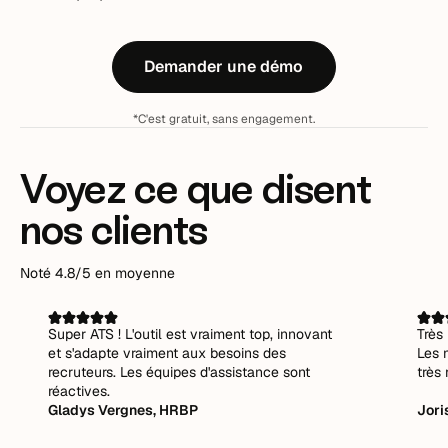
Demander une démo
*C'est gratuit, sans engagement.
Voyez ce que disent
nos clients
Noté 4.8/5 en moyenne
Super ATS ! L'outil est vraiment top, innovant
Très 
et s'adapte vraiment aux besoins des
Les 
recruteurs. Les équipes d'assistance sont
très 
réactives.
Gladys Vergnes, HRBP
Jori