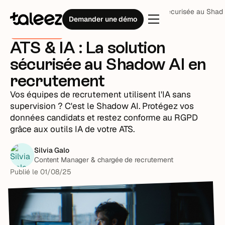
Blog
ATS & Outils
ATS & IA : La solution sécurisée au Sha
Demander une démo
ATS & Outils
ATS & IA : La solution
sécurisée au Shadow AI en
recrutement
Vos équipes de recrutement utilisent l'IA sans
supervision ? C'est le Shadow AI. Protégez vos
données candidats et restez conforme au RGPD
grâce aux outils IA de votre ATS.
Silvia Galo
Content Manager & chargée de recrutement
Publié le
01
/
08
/
25