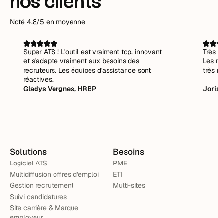
nos clients
Noté 4.8/5 en moyenne
Super ATS ! L'outil est vraiment top, innovant
Très 
et s'adapte vraiment aux besoins des
Les 
recruteurs. Les équipes d'assistance sont
très 
réactives.
Gladys Vergnes, HRBP
Jori
Solutions
Besoins
Logiciel ATS
PME
Multidiffusion offres d'emploi
ETI
Gestion recrutement
Multi-sites
Suivi candidatures
Site carrière & Marque
employeur