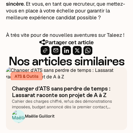
sincère
. Et vous, en tant que recruteur, que mettez-
vous en place à votre échelle pour garantir la
meilleure expérience candidat possible ?
À très vite pour de nouvelles aventures sur Taleez !
Partager cet article
Nos articles similaires
ATS & Outils
Changer d'ATS sans perdre de temps :
Lassarat raconte son projet de A à Z
Cahier des charges chiffré, refus des démonstrations
imposées, budget annoncé dès le premier contact,
support testé chronomètre en main : Lucie Treussart
Maëlle Guillorit
détaille chaque arbitrage. Une méthode reproductible,
quel que soit l'éditeur que vous choisirez au final.