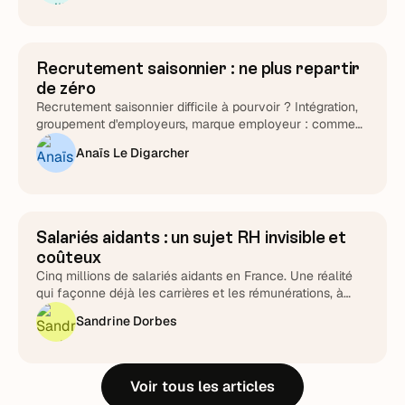
quel que soit l'éditeur que vous choisirez au final.
Recrutement saisonnier : ne plus repartir
Attirer et cibler
de zéro
Recrutement saisonnier difficile à pourvoir ? Intégration,
groupement d'employeurs, marque employeur : comment
transformer le cycle en fidélisation durable.
Anaïs Le Digarcher
Salariés aidants : un sujet RH invisible et
Stratégie RH
coûteux
Cinq millions de salariés aidants en France. Une réalité
qui façonne déjà les carrières et les rémunérations, à
piloter plutôt qu'à subir.
Sandrine Dorbes
Voir tous les articles