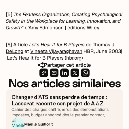
[5]
The Fearless Organization, Creating Psychological
Safety in the Workplace for Learning, Innovation, and
Growth
“ d’Amy Edmonson | éditions Wiley
[6] Article
Let’s Hear It for B Players
de
Thomas J.
DeLong
et
Vineeta Vijayaraghavan
HBR, June 2003|
Let’s Hear It for B Players (hbr.org)
Partager cet article
Nos articles similaires
Changer d'ATS sans perdre de temps :
ATS & Outils
Lassarat raconte son projet de A à Z
Cahier des charges chiffré, refus des démonstrations
imposées, budget annoncé dès le premier contact,
support testé chronomètre en main : Lucie Treussart
Maëlle Guillorit
détaille chaque arbitrage. Une méthode reproductible,