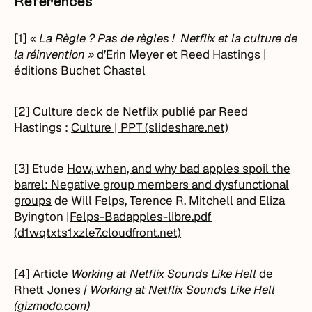
Références
[1] «
La Règle ? Pas de règles ! Netflix et la culture de
la réinvention »
d’Erin Meyer et Reed Hastings |
éditions Buchet Chastel
[2] Culture deck de Netflix publié par Reed
Hastings :
Culture | PPT (slideshare.net)
[3] Etude
How, when, and why bad apples spoil the
barrel: Negative group members and dysfunctional
groups
de Will Felps, Terence R. Mitchell and Eliza
Byington |
Felps-Badapples-libre.pdf
(d1wqtxts1xzle7.cloudfront.net)
[4] Article
Working at Netflix Sounds Like Hell
de
Rhett Jones
|
Working at Netflix Sounds Like Hell
(gizmodo.com)