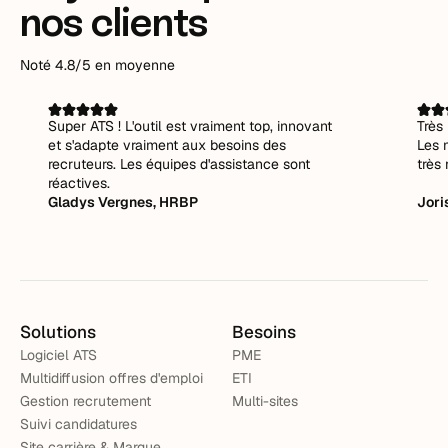
nos clients
Noté 4.8/5 en moyenne
Super ATS ! L'outil est vraiment top, innovant
Très 
et s'adapte vraiment aux besoins des
Les 
recruteurs. Les équipes d'assistance sont
très 
réactives.
Gladys Vergnes, HRBP
Jori
Solutions
Besoins
Logiciel ATS
PME
Multidiffusion offres d'emploi
ETI
Gestion recrutement
Multi-sites
Suivi candidatures
Site carrière & Marque