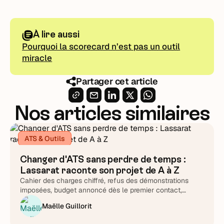
À lire aussi
Pourquoi la scorecard n’est pas un outil
miracle
Partager cet article
Nos articles similaires
ATS & Outils
Changer d'ATS sans perdre de temps :
Lassarat raconte son projet de A à Z
Cahier des charges chiffré, refus des démonstrations
imposées, budget annoncé dès le premier contact,
support testé chronomètre en main : Lucie Treussart
Maëlle Guillorit
détaille chaque arbitrage. Une méthode reproductible,
quel que soit l'éditeur que vous choisirez au final.