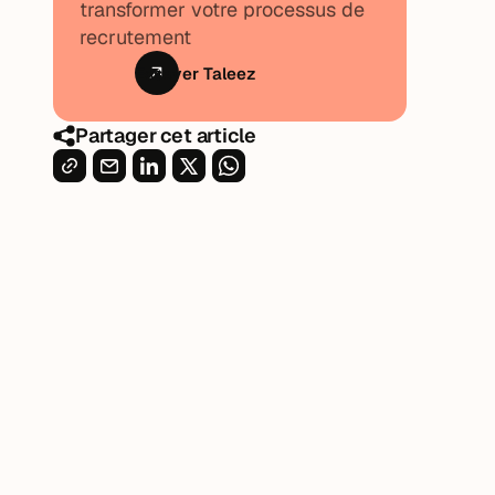
transformer votre processus de
recrutement
Essayer Taleez
Partager cet article