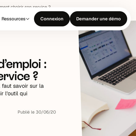
mment choisir son service ?
Ressources
Connexion
Demander une démo
d’emploi :
rvice ?
faut savoir sur la
 l'outil qui
Publié le
30
/
06
/
20