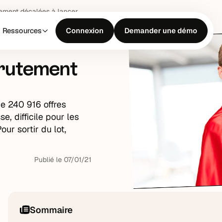
ement décalées à lancer
Ressources
Connexion
Demander une démo
rutement
e 240 916 offres
, difficile pour les
ur sortir du lot,
Publié le
07
/
01
/
21
Sommaire