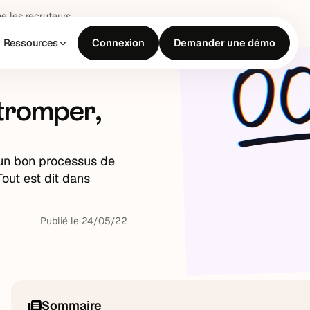
e les recruteurs
Ressources
Connexion
Demander une démo
 tromper,
r un bon processus de
out est dit dans
Publié le
24
/
05
/
22
Sommaire