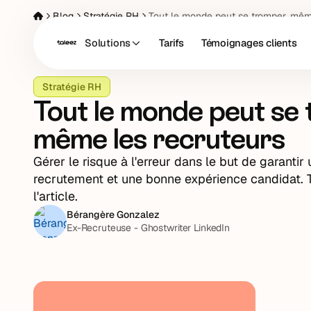
Blog
Stratégie RH
Tout le monde peut se tromper, mêm
Solutions
Tarifs
Témoignages clients
Stratégie RH
Tout le monde peut se
même les recruteurs
Gérer le risque à l'erreur dans le but de garanti
recrutement et une bonne expérience candidat. T
l'article.
Bérangère Gonzalez
Ex-Recruteuse - Ghostwriter LinkedIn