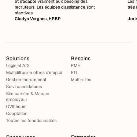
et s'adapte vraiment aux besoins des
Les 
recruteurs. Les équipes d'assistance sont
très 
réactives.
Gladys Vergnes, HRBP
Jori
Solutions
Besoins
Logiciel ATS
PME
Multidiffusion offres d'emploi
ETI
Gestion recrutement
Multi-sites
Suivi candidatures
Site carrière & Marque
employeur
CVthèque
Cooptation
Toutes les fonctionnalités