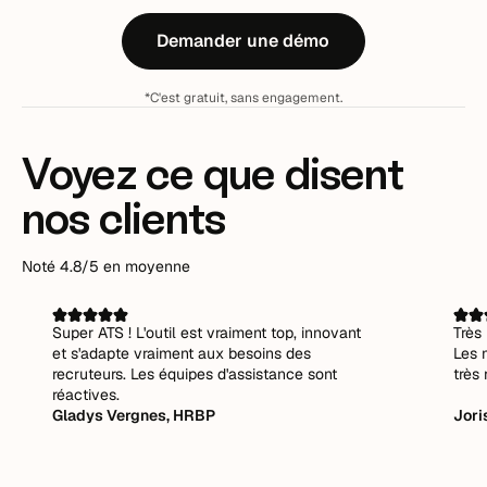
Demander une démo
*C'est gratuit, sans engagement.
Voyez ce que disent
nos clients
Noté 4.8/5 en moyenne
Super ATS ! L'outil est vraiment top, innovant
Très 
et s'adapte vraiment aux besoins des
Les 
recruteurs. Les équipes d'assistance sont
très 
réactives.
Gladys Vergnes, HRBP
Jori