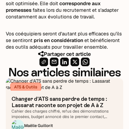
soit optimisée. Elle doit
correspondre aux
promesses
faites lors du recrutement et s'adapter
constamment aux évolutions de travail.
Vos coéquipiers seront d'autant plus efficaces qu'ils
se sentiront
pris en considération
et bénéficieront
des outils adéquats pour travailler ensemble.
Partager cet article
Nos articles similaires
ATS & Outils
Changer d'ATS sans perdre de temps :
Lassarat raconte son projet de A à Z
Cahier des charges chiffré, refus des démonstrations
imposées, budget annoncé dès le premier contact,
support testé chronomètre en main : Lucie Treussart
Maëlle Guillorit
détaille chaque arbitrage. Une méthode reproductible,