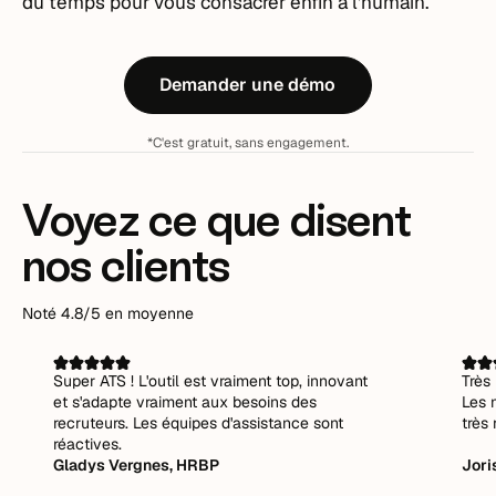
du temps pour vous consacrer enfin à l'humain.
Demander une démo
*C'est gratuit, sans engagement.
Voyez ce que disent
nos clients
Noté 4.8/5 en moyenne
Super ATS ! L'outil est vraiment top, innovant
Très 
et s'adapte vraiment aux besoins des
Les 
recruteurs. Les équipes d'assistance sont
très 
réactives.
Gladys Vergnes, HRBP
Jori