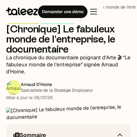
Blog
Stratégie RH
[Chronique] Le fabuleux monde de l'entr
Demander une démo
Stratégie RH
Plume invitée
[Chronique] Le fabuleux
monde de l'entreprise, le
documentaire
La chronique du documentaire poignant d’Arte 🎬 “Le
fabuleux monde de l'entreprise“ signée Arnaud
d’Hoine.
Arnaud D'Hoine
Spécialiste de la Stratégie Employeur
Mise à jour le
06
/
07
/
26
Sommaire