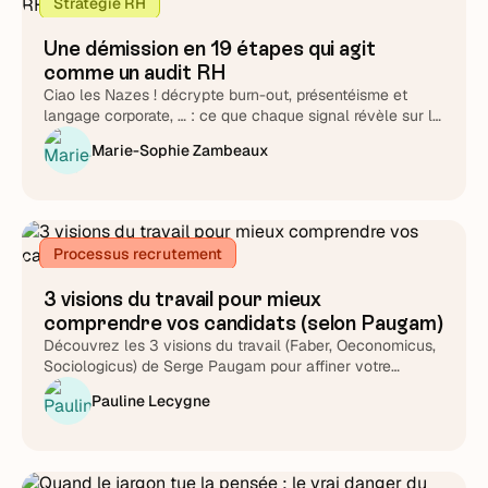
Stratégie RH
Une démission en 19 étapes qui agit
comme un audit RH
Ciao les Nazes ! décrypte burn-out, présentéisme et
langage corporate, … : ce que chaque signal révèle sur la
capacité réelle d'une organisation à recruter et fidéliser
Marie-Sophie Zambeaux
ses collaborateurs.
Processus recrutement
3 visions du travail pour mieux
comprendre vos candidats (selon Paugam)
Découvrez les 3 visions du travail (Faber, Oeconomicus,
Sociologicus) de Serge Paugam pour affiner votre
compréhension des candidats. Optimisez vos entretiens
Pauline Lecygne
et recrutements RH.