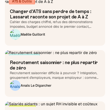
ATS & Outils
Changer d'ATS sans perdre de temps :
Lassarat raconte son projet de A à Z
Cahier des charges chiffré, refus des démonstrations
imposées, budget annoncé dès le premier contact,
support testé chronomètre en main : Lucie Treussart
Maëlle Guillorit
détaille chaque arbitrage. Une méthode reproductible,
quel que soit l'éditeur que vous choisirez au final.
Attirer et cibler
Recrutement saisonnier : ne plus repartir
de zéro
Recrutement saisonnier difficile à pourvoir ? Intégration,
groupement d'employeurs, marque employeur : comment
transformer le cycle en fidélisation durable.
Anaïs Le Digarcher
Stratégie RH