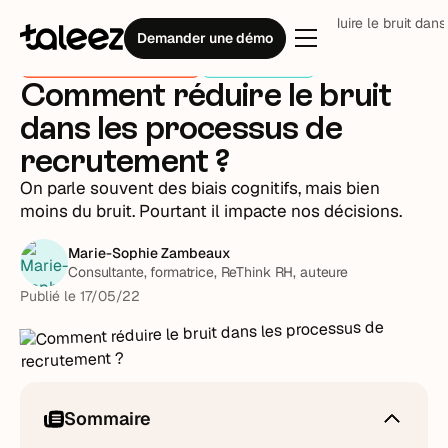
Blog
Processus recrutement
Comment réduire le bruit dans
Demander une démo
Processus recrutement
Plume invitée
Comment réduire le bruit
dans les processus de
recrutement ?
On parle souvent des biais cognitifs, mais bien
moins du bruit. Pourtant il impacte nos décisions.
Marie-Sophie Zambeaux
Consultante, formatrice, ReThink RH, auteure
Publié le
17
/
05
/
22
Sommaire