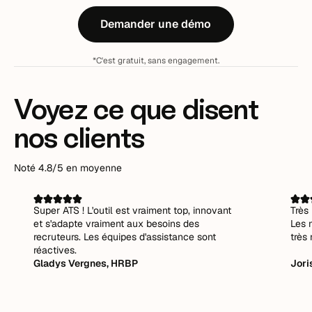
Demander une démo
*C'est gratuit, sans engagement.
Voyez ce que disent
nos clients
Noté 4.8/5 en moyenne
Super ATS ! L'outil est vraiment top, innovant
Très 
et s'adapte vraiment aux besoins des
Les 
recruteurs. Les équipes d'assistance sont
très 
réactives.
Gladys Vergnes, HRBP
Jori