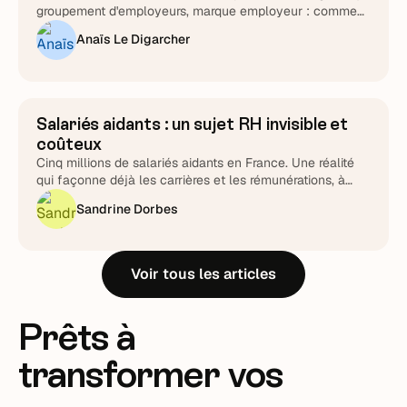
groupement d'employeurs, marque employeur : comment
transformer le cycle en fidélisation durable.
Anaïs Le Digarcher
Salariés aidants : un sujet RH invisible et
Stratégie RH
coûteux
Cinq millions de salariés aidants en France. Une réalité
qui façonne déjà les carrières et les rémunérations, à
piloter plutôt qu'à subir.
Sandrine Dorbes
Voir tous les articles
Prêts à
transformer vos