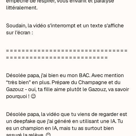
empêche de respirer, vous envahit et paralyse
littéralement.
Soudain, la vidéo s’interrompt et un texte s’affiche
sur l’écran :
= = = = = = = = = = = = = = = = = = = = = = = = = = = = = = =
= = = = = = = = = = = = = = = = = = = = = = = = = =
Désolée papa, j’ai bien eu mon BAC. Avec mention
“très bien” en plus. Prépare du Champagne et du
Gazouz - oui, ta fille aime plutôt le Gazouz, va savoir
pourquoi ! 😉
Désolée papa, la vidéo que tu viens de regarder est
un deepfake que j’ai généré en utilisant une IA. Tu
es un champion en IA, mais tu as surtout bien
assuré la relève. 😊