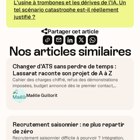
L’usine à trombones et les dérives de l’IA. Un
tel scénario catastrophe est-il réellement
justifié ?
Partager cet article
Nos articles similaires
Changer d'ATS sans perdre de temps :
ATS & Outils
Lassarat raconte son projet de A à Z
Cahier des charges chiffré, refus des démonstrations
imposées, budget annoncé dès le premier contact,
support testé chronomètre en main : Lucie Treussart
Maëlle Guillorit
détaille chaque arbitrage. Une méthode reproductible,
quel que soit l'éditeur que vous choisirez au final.
Recrutement saisonnier : ne plus repartir
Attirer et cibler
de zéro
Recrutement saisonnier difficile à pourvoir ? Intégration,