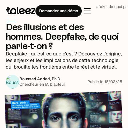
Blog
IA
Des illusions et des hommes. Deepfake, de quoi pa
Demander une démo
IA
Des illusions et des
hommes. Deepfake, de quoi
parle-t-on ?
Deepfake : qu'est-ce que c'est ? Découvrez l'origine,
les enjeux et les implications de cette technologie
qui brouille les frontières entre le réel et le virtuel.
Boussad Addad, Ph.D
Publié le
18
/
02
/
25
Chercheur en IA & auteur