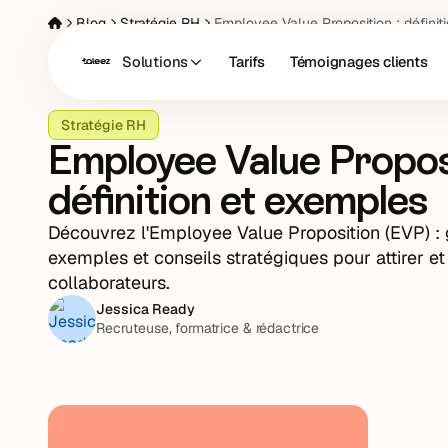
Blog
Stratégie RH
Employee Value Proposition : définit
Solutions
Tarifs
Témoignages clients
Stratégie RH
Employee Value Proposi
définition et exemples
Découvrez l'Employee Value Proposition (EVP) :
exemples et conseils stratégiques pour attirer et 
collaborateurs.
Jessica Ready
Recruteuse, formatrice & rédactrice