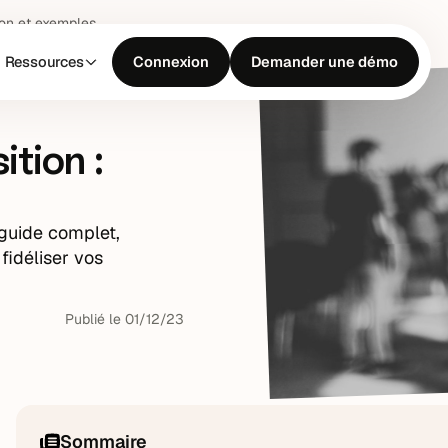
ion et exemples
Ressources
Connexion
Demander une démo
tion :
 guide complet,
fidéliser vos
Publié le
01
/
12
/
23
Sommaire