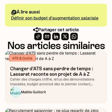
À lire aussi
Définir son budget d’augmentation salariale
Partager cet article
Nos articles similaires
ATS & Outils
Changer d'ATS sans perdre de temps :
Lassarat raconte son projet de A à Z
Cahier des charges chiffré, refus des démonstrations
imposées, budget annoncé dès le premier contact,
support testé chronomètre en main : Lucie Treussart
Maëlle Guillorit
détaille chaque arbitrage. Une méthode reproductible,
quel que soit l'éditeur que vous choisirez au final.