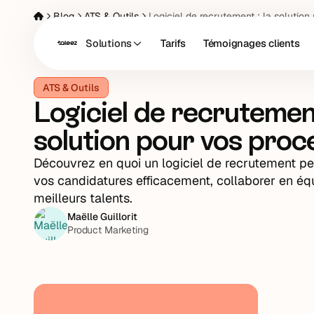
Blog
ATS & Outils
Logiciel de recrutement : la solution
Solutions
Tarifs
Témoignages clients
ATS & Outils
Logiciel de recrutement
solution pour vos proc
Découvrez en quoi un logiciel de recrutement pe
vos candidatures efficacement, collaborer en équi
meilleurs talents.
Maëlle Guillorit
Product Marketing