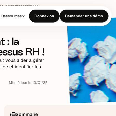
 pour vos processus RH !
Ressources
Connexion
Demander une démo
 : la
essus RH !
ut vous aider à gérer
pe et identifier les
Mise à jour le
10
/
01
/
25
Sommaire