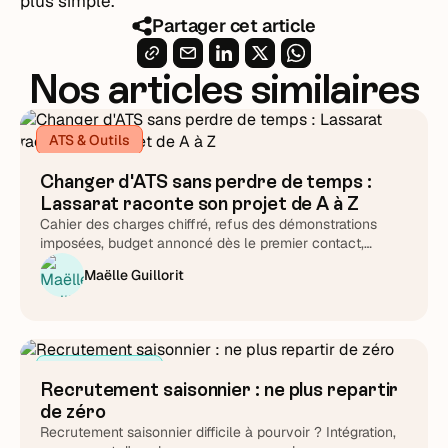
plus simple.
Partager cet article
Nos articles similaires
ATS & Outils
Changer d'ATS sans perdre de temps :
Lassarat raconte son projet de A à Z
Cahier des charges chiffré, refus des démonstrations
imposées, budget annoncé dès le premier contact,
support testé chronomètre en main : Lucie Treussart
Maëlle Guillorit
détaille chaque arbitrage. Une méthode reproductible,
quel que soit l'éditeur que vous choisirez au final.
Attirer et cibler
Recrutement saisonnier : ne plus repartir
de zéro
Recrutement saisonnier difficile à pourvoir ? Intégration,