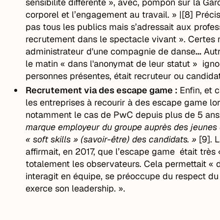
sensibilité différente », avec, pompon sur la Gar
corporel et l’engagement au travail. » |[8] Précis
pas tous les publics mais s’adressait aux profess
recrutement dans le spectacle vivant ». Certes 
administrateur d'une compagnie de danse
...
Autr
le matin « dans l'anonymat de leur statut » igno
personnes présentes, était recruteur ou candidat
Recrutement via des escape game :
Enfin, et
les entreprises à recourir à des escape game lo
notamment le cas de PwC depuis plus de 5 ans. 
marque employeur du groupe auprès des jeunes di
« soft skills
» (savoir-être) des candidats. »
[9]. 
affirmait, en 2017, que l’escape game était très 
totalement les observateurs. Cela permettait 
interagit en équipe, se préoccupe du respect du
exerce son leadership. ».