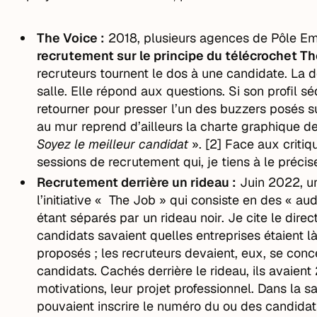
The Voice :
2018, plusieurs agences de Pôle Em
recrutement sur le principe du télécrochet T
recruteurs tournent le dos à une candidate. La
salle. Elle répond aux questions. Si son profil séd
retourner pour presser l’un des buzzers posés su
au mur reprend d’ailleurs la charte graphique d
Soyez le meilleur candidat
». [2] Face aux criti
sessions de recrutement qui, je tiens à le précise
Recrutement derrière un rideau :
Juin 2022, un
l’initiative « The Job » qui consiste en des « aud
étant séparés par un rideau noir. Je cite le dir
candidats savaient quelles entreprises étaient l
proposés ; les recruteurs devaient, eux, se conce
candidats. Cachés derrière le rideau, ils avaien
motivations, leur projet professionnel. Dans la sa
pouvaient inscrire le numéro du ou des candidats 