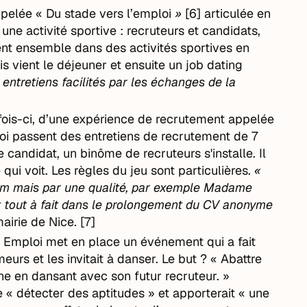
pelée « Du stade vers l’emploi
»
[6] articulée en
une activité sportive : recruteurs et candidats,
ent ensemble dans des activités sportives en
is vient le déjeuner et ensuite un job dating
«
entretiens facilités par les échanges de la
e fois-ci, d’une expérience de recrutement appelée
i passent des entretiens de recrutement de 7
candidat, un binôme de recruteurs s'installe. Il
qui voit. Les règles du jeu sont particulières.
«
om mais par une qualité, par exemple Madame
it tout à fait dans le prolongement du CV anonyme
airie de Nice. [7]
 Emploi met en place un événement qui a fait
urs et les invitait à danser. Le but ? « Abattre
che en dansant avec son futur recruteur. »
e « détecter des aptitudes » et apporterait « une