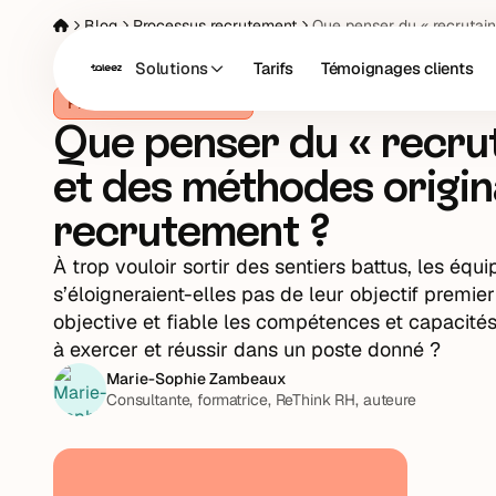
Blog
Processus recrutement
Que penser du « recrutai
Solutions
Tarifs
Témoignages clients
Processus recrutement
Que penser du « recru
et des méthodes origin
recrutement ?
À trop vouloir sortir des sentiers battus, les éq
s’éloigneraient-elles pas de leur objectif premie
objective et fiable les compétences et capacités
à exercer et réussir dans un poste donné ?
Marie-Sophie Zambeaux
Consultante, formatrice, ReThink RH, auteure