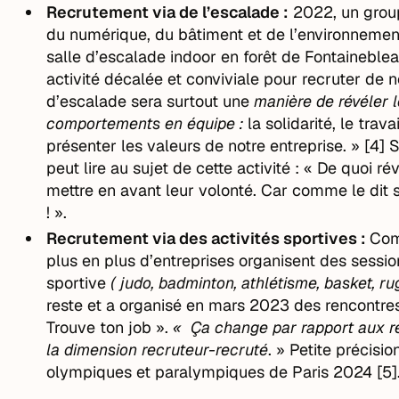
Recrutement via de l’escalade :
2022, un groupe
du numérique, du bâtiment et de l’environneme
salle d’escalade indoor en forêt de Fontaineblea
activité décalée et conviviale pour recruter de 
d’escalade sera surtout une
manière de révéler l
comportements en équipe :
la solidarité, le trav
présenter les valeurs de notre entreprise. » [4] 
peut lire au sujet de cette activité : « De quoi ré
mettre en avant leur volonté. Car comme le dit 
! ».
Recrutement via des activités sportives :
Com
plus en plus d’entreprises organisent des sessi
sportive
( judo, badminton, athlétisme, basket, ru
reste et a organisé en mars 2023 des rencontres
Trouve ton job ».
« Ça change par rapport aux ren
la dimension recruteur-recruté
. » Petite précisi
olympiques et paralympiques de Paris 2024 [5]