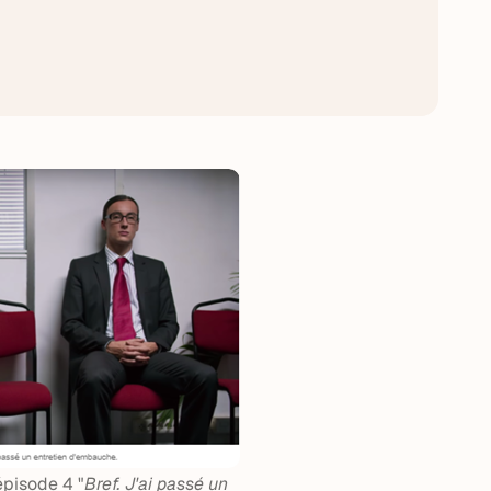
épisode 4 "
Bref. J'ai passé un