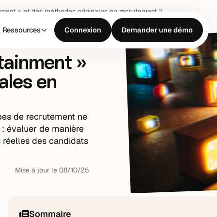
nment » et des méthodes originales en recrutement ?
Ressources
Connexion
Demander une démo
tainment »
ales en
uipes de recrutement ne
r : évaluer de manière
 réelles des candidats
Mise à jour le
08
/
10
/
25
Sommaire