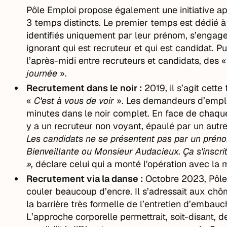
Pôle Emploi propose également une initiative ap
3 temps distincts. Le premier temps est dédié à 
identifiés uniquement par leur prénom, s’engag
ignorant qui est recruteur et qui est candidat. Pu
l’après-midi entre recruteurs et candidats, des 
journée
».
Recrutement dans le noir :
2019, il s’agit cett
«
C'est à vous de voir
». Les demandeurs d’emplo
minutes dans le noir complet. En face de chaque 
y a un recruteur non voyant, épaulé par un autre 
Les candidats ne se présentent pas par un prén
Bienveillante ou Monsieur Audacieux. Ça s'inscr
»,
déclare celui qui a monté l'opération avec la m
Recrutement via la danse :
Octobre 2023, Pôle
couler beaucoup d’encre. Il s’adressait aux chôme
la barrière très formelle de l’entretien d’embau
L’approche corporelle permettrait, soit-disant, d