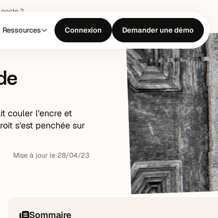
 poste ?
Ressources
Connexion
Demander une démo
 de
t couler l'encre et
roit s'est penchée sur
Mise à jour le
28
/
04
/
23
Sommaire