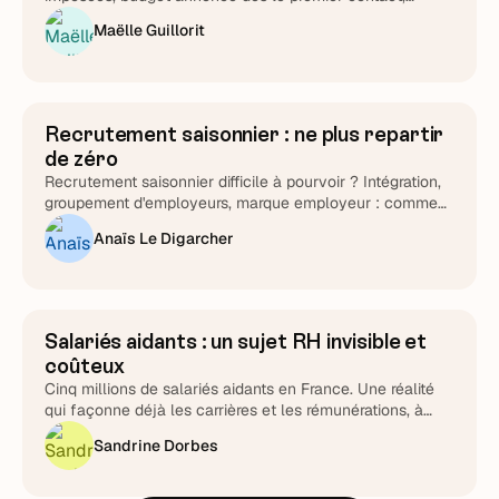
support testé chronomètre en main : Lucie Treussart
Maëlle Guillorit
détaille chaque arbitrage. Une méthode reproductible,
quel que soit l'éditeur que vous choisirez au final.
Recrutement saisonnier : ne plus repartir
Attirer et cibler
de zéro
Recrutement saisonnier difficile à pourvoir ? Intégration,
groupement d'employeurs, marque employeur : comment
transformer le cycle en fidélisation durable.
Anaïs Le Digarcher
Salariés aidants : un sujet RH invisible et
Stratégie RH
coûteux
Cinq millions de salariés aidants en France. Une réalité
qui façonne déjà les carrières et les rémunérations, à
piloter plutôt qu'à subir.
Sandrine Dorbes