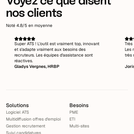
Voyez ce que disent
nos clients
Noté 4.8/5 en moyenne
Super ATS ! L'outil est vraiment top, innovant
Très 
et s'adapte vraiment aux besoins des
Les 
recruteurs. Les équipes d'assistance sont
très 
réactives.
Gladys Vergnes, HRBP
Jori
Solutions
Besoins
Logiciel ATS
PME
Multidiffusion offres d'emploi
ETI
Gestion recrutement
Multi-sites
Suivi candidatures