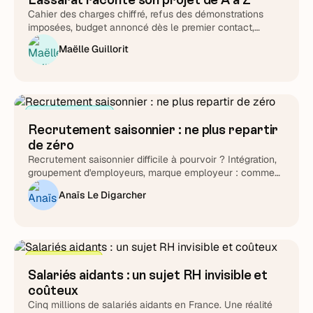
Cahier des charges chiffré, refus des démonstrations
imposées, budget annoncé dès le premier contact,
support testé chronomètre en main : Lucie Treussart
Maëlle Guillorit
détaille chaque arbitrage. Une méthode reproductible,
quel que soit l'éditeur que vous choisirez au final.
Attirer et cibler
Recrutement saisonnier : ne plus repartir
de zéro
Recrutement saisonnier difficile à pourvoir ? Intégration,
groupement d'employeurs, marque employeur : comment
transformer le cycle en fidélisation durable.
Anaïs Le Digarcher
Stratégie RH
Salariés aidants : un sujet RH invisible et
coûteux
Cinq millions de salariés aidants en France. Une réalité