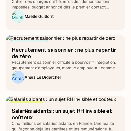
Cahier des charges chiffré, refus des démonstrations
imposées, budget annoncé dès le premier contact,
support testé chronomètre en main : Lucie Treussart
Maëlle Guillorit
détaille chaque arbitrage. Une méthode reproductible,
quel que soit l'éditeur que vous choisirez au final.
Attirer et cibler
Recrutement saisonnier : ne plus repartir
de zéro
Recrutement saisonnier difficile à pourvoir ? Intégration,
groupement d'employeurs, marque employeur : comment
transformer le cycle en fidélisation durable.
Anaïs Le Digarcher
Stratégie RH
Salariés aidants : un sujet RH invisible et
coûteux
Cinq millions de salariés aidants en France. Une réalité
qui façonne déjà les carrières et les rémunérations, à