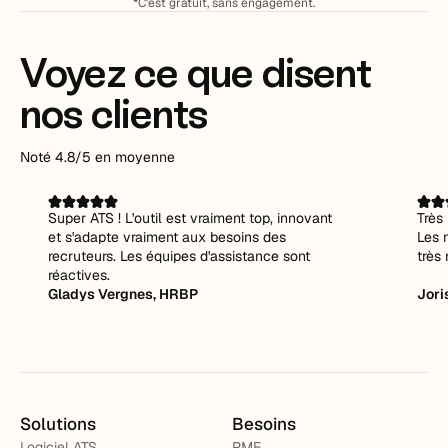
*C'est gratuit, sans engagement.
Voyez ce que disent
nos clients
Noté 4.8/5 en moyenne
Super ATS ! L'outil est vraiment top, innovant
Très 
et s'adapte vraiment aux besoins des
Les 
recruteurs. Les équipes d'assistance sont
très 
réactives.
Gladys Vergnes, HRBP
Jori
Solutions
Besoins
Logiciel ATS
PME