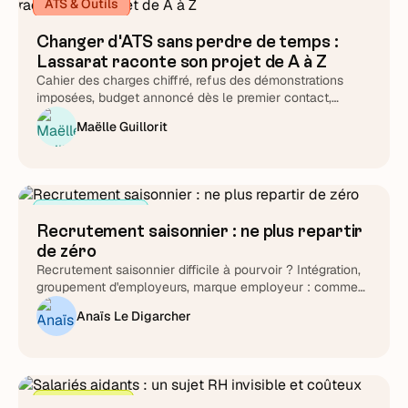
ATS & Outils
Changer d'ATS sans perdre de temps :
Lassarat raconte son projet de A à Z
Cahier des charges chiffré, refus des démonstrations
imposées, budget annoncé dès le premier contact,
support testé chronomètre en main : Lucie Treussart
Maëlle Guillorit
détaille chaque arbitrage. Une méthode reproductible,
quel que soit l'éditeur que vous choisirez au final.
Attirer et cibler
Recrutement saisonnier : ne plus repartir
de zéro
Recrutement saisonnier difficile à pourvoir ? Intégration,
groupement d'employeurs, marque employeur : comment
transformer le cycle en fidélisation durable.
Anaïs Le Digarcher
Stratégie RH