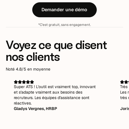
Demander une démo
*C'est gratuit, sans engagement.
Voyez ce que disent
nos clients
Noté 4.8/5 en moyenne
Super ATS ! L'outil est vraiment top, innovant
Très 
et s'adapte vraiment aux besoins des
Les 
recruteurs. Les équipes d'assistance sont
très 
réactives.
Gladys Vergnes, HRBP
Jori