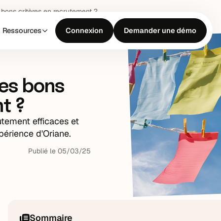
s bons critères en recrutement ?
Ressources
Connexion
Demander une démo
les bons
t ?
tement efficaces et
périence d'Oriane.
Publié le
05
/
03
/
25
Sommaire