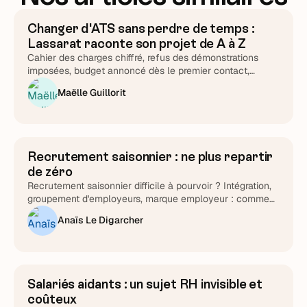
Changer d'ATS sans perdre de temps :
ATS & Outils
Lassarat raconte son projet de A à Z
Cahier des charges chiffré, refus des démonstrations
imposées, budget annoncé dès le premier contact,
support testé chronomètre en main : Lucie Treussart
Maëlle Guillorit
détaille chaque arbitrage. Une méthode reproductible,
quel que soit l'éditeur que vous choisirez au final.
Recrutement saisonnier : ne plus repartir
Attirer et cibler
de zéro
Recrutement saisonnier difficile à pourvoir ? Intégration,
groupement d'employeurs, marque employeur : comment
transformer le cycle en fidélisation durable.
Anaïs Le Digarcher
Salariés aidants : un sujet RH invisible et
Stratégie RH
coûteux