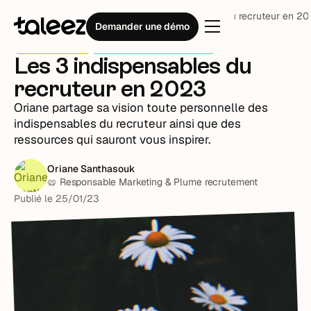
Blog
Stratégie RH
Les 3 indispensables du recruteur en 2
Demander une démo
Stratégie RH
Bretzel du recrutement
Les 3 indispensables du
recruteur en 2023
Oriane partage sa vision toute personnelle des
indispensables du recruteur ainsi que des
ressources qui sauront vous inspirer.
Oriane Santhasouk
🥨 Responsable Marketing & Plume recrutement
Publié le
25
/
01
/
23