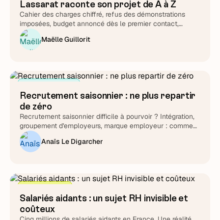
Lassarat raconte son projet de A à Z
Cahier des charges chiffré, refus des démonstrations
imposées, budget annoncé dès le premier contact,
support testé chronomètre en main : Lucie Treussart
Maëlle Guillorit
détaille chaque arbitrage. Une méthode reproductible,
quel que soit l'éditeur que vous choisirez au final.
Attirer et cibler
Recrutement saisonnier : ne plus repartir
de zéro
Recrutement saisonnier difficile à pourvoir ? Intégration,
groupement d'employeurs, marque employeur : comment
transformer le cycle en fidélisation durable.
Anaïs Le Digarcher
Stratégie RH
Salariés aidants : un sujet RH invisible et
coûteux
Cinq millions de salariés aidants en France. Une réalité