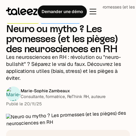
Blog
Stratégie RH
Neuro ou mytho ? Les promesses (et les
Demander une démo
Stratégie RH
Bibliothèque RH
Neuro ou mytho ? Les
promesses (et les pièges)
des neurosciences en RH
Les neurosciences en RH : révolution ou "neuro-
bullshit" ? Séparez le vrai du faux. Découvrez les
applications utiles (biais, stress) et les pièges à
éviter.
Marie-Sophie Zambeaux
Consultante, formatrice, ReThink RH, auteure
Publié le
20
/
11
/
25